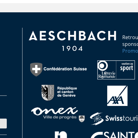
Retrou
sponso
Promo