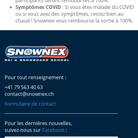
participants seront remboursés à 100%.
Symptômes COVID
: Si vous êtes malade du COVID
ou si vous avez des symptômes, restez bien au
chaud ! Snownex vous rembourse la sortie à 100%.
Pour tout renseignement :
+41 79 563 40 63
contact@snownex.ch
Formulaire de contact
Pour les dernières nouvelles,
suivez-nous sur
Facebook
: